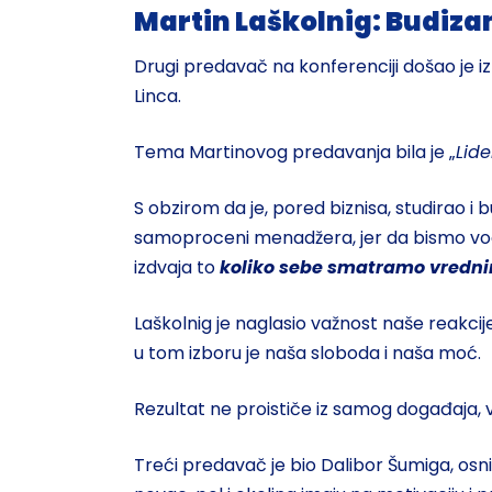
Martin Laškolnig: Budiz
Drugi predavač na konferenciji došao je iz 
Linca.
Tema Martinovog predavanja bila je „
Lid
S obzirom da je, pored biznisa, studirao i b
samoproceni menadžera, jer da bismo vo
izdvaja to
koliko sebe smatramo vredni
Laškolnig je naglasio važnost naše reakcij
u tom izboru je naša sloboda i naša moć.
Rezultat ne proističe iz samog događaja, 
Treći predavač je bio Dalibor Šumiga, osniv