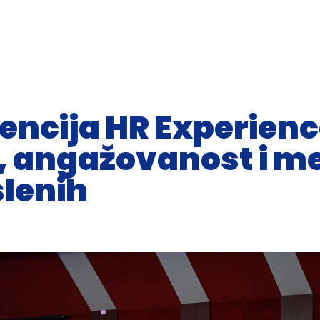
Ko smo mi
Čime se bavimo
Vremeplov
Vesti
ncija HR Experienc
, angažovanost i m
slenih