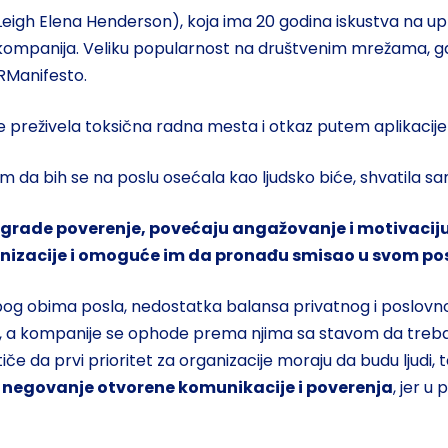
(Leigh Elena Henderson), koja ima 20 godina iskustva na u
 kompanija. Veliku popularnost na društvenim mrežama, gde
HRManifesto.
e preživela toksična radna mesta i otkaz putem aplikacije 
da bih se na poslu osećala kao ljudsko biće, shvatila sa
grade poverenje, povećaju angažovanje i motivaciju z
nizacije i omoguće im da pronađu smisao u svom pos
og obima posla, nedostatka balansa privatnog i poslovnog ž
ava, a kompanije se ophode prema njima sa stavom da treb
iče da prvi prioritet za organizacije moraju da budu ljudi, t
i negovanje otvorene komunikacije i poverenja
, jer u