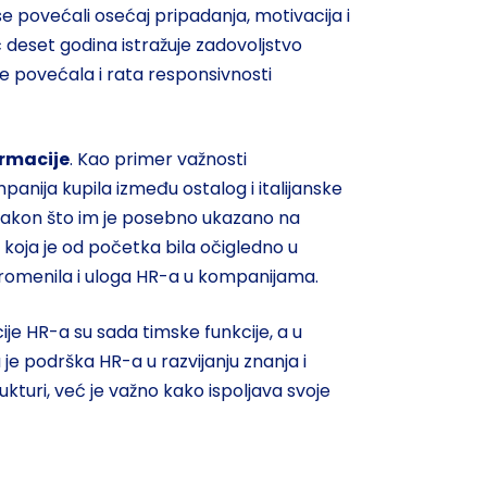
e povećali osećaj pripadanja, motivacija i
 deset godina istražuje zadovoljstvo
se povećala i rata responsivnosti
ormacije
. Kao primer važnosti
nija kupila između ostalog i italijanske
 nakon što im je posebno ukazano na
u koja je od početka bila očigledno u
promenila i uloga HR-a u kompanijama.
ije HR-a su sada timske funkcije, a u
je podrška HR-a u razvijanju znanja i
strukturi, već je važno kako ispoljava svoje