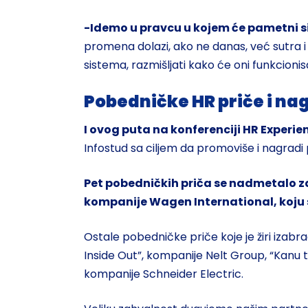
-Idemo u pravcu u kojem će pametni si
promena dolazi, ako ne danas, već sutra i d
sistema, razmišljati kako će oni funkcionis
Pobedničke HR priče i na
I ovog puta na konferenciji HR Experi
Infostud sa ciljem da promoviše i nagradi 
Pet pobedničkih priča se nadmetalo za
kompanije Wagen International, koju su
Ostale pobedničke priče koje je žiri iza
Inside Out”, kompanije Nelt Group, “Kanu 
kompanije Schneider Electric.