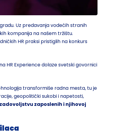
ogradu. Uz predavanja vodećih stranih
likih kompanija na našem tržištu.
ničkih HR praksi pristiglih na konkurs
 na HR Experience dolaze svetski govornici
ehnologija transformiše radna mesta, tu je
je, geopolitički sukobi i napetosti,
o zadovoljstvu zaposlenih i njihovoj
ilaca