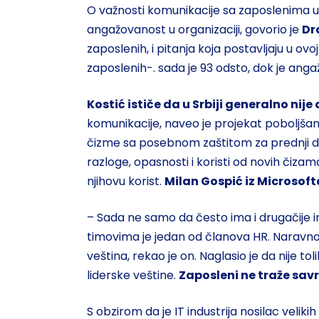
O važnosti komunikacije sa zaposlenima u 
angažovanost u organizaciji, govorio je
Dr
zaposlenih, i pitanja koja postavljaju u o
zaposlenih-. sada je 93 odsto, dok je ang
Kostić ističe da u Srbiji generalno ni
komunikacije, naveo je projekat poboljšan
čizme sa posebnom zaštitom za prednji de
razloge, opasnosti i koristi od novih čiza
njihovu korist.
Milan Gospić iz Microsoft
– Sada ne samo da često ima i drugačije im
timovima je jedan od članova HR. Naravno,
veština, rekao je on. Naglasio je da nije toli
liderske veštine.
Zaposleni ne traže savr
S obzirom da je IT industrija nosilac velik