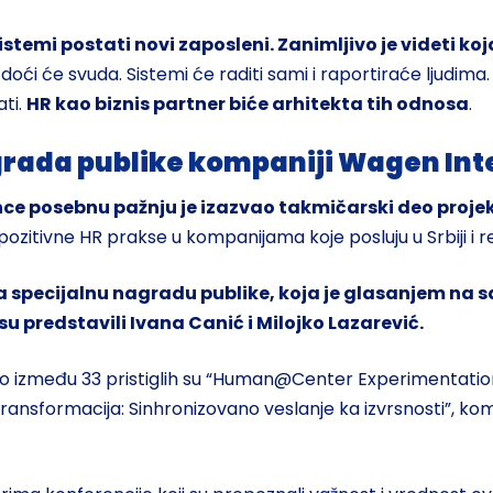
stemi postati novi zaposleni. Zanimljivo je videti k
oći će svuda. Sistemi će raditi sami i raportiraće ljudima.
ati.
HR kao biznis partner biće arhitekta tih odnosa
.
grada publike kompaniji Wagen Int
ence posebnu pažnju je izazvao takmičarski deo proje
pozitivne HR prakse u kompanijama koje posluju u Srbiji i r
 specijalnu nagradu publike, koja je glasanjem na s
 predstavili Ivana Canić i Milojko Lazarević.
brao između 33 pristiglih su “Human@Center Experimentati
transformacija: Sinhronizovano veslanje ka izvrsnosti”, k