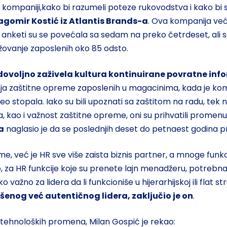
kompaniji,kako bi razumeli poteze rukovodstva i kako bi s
agomir Kostić iz Atlantis Brands-a
. Ova kompanija već
voj anketi su se povećala sa sedam na preko četrdeset, ali 
ažovanje zaposlenih oko 85 odsto.
je dovoljno zaživela kultura kontinuirane povratne inf
ja zaštitne opreme zaposlenih u magacinima, kada je kompa
o stopala. Iako su bili upoznati sa zaštitom na radu, tek
ma, kao i važnost zaštitne opreme, oni su prihvatili promen
a
naglasio je da se poslednjih deset do petnaest godina 
e, već je HR sve više zaista biznis partner, a mnoge funkc
 za HR funkcije koje su prenete lajn menadžeru, potrebna 
ko važno za lidera da li funkcioniše u hijerarhijskoj ili flat 
šenog već autentičnog lidera, zaključio je on
.
ih tehnoloških promena, Milan Gospić je rekao: