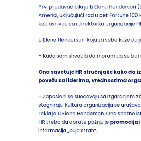
Prvi predavač bila je Li Elena Henderson 
Americi, uključujući rad u pet Fortune 100
kao osnivačica i direktorka organizacije 
Li Elena Henderson, koja za sebe kaže da j
– Kada sam shvatila da moram da se borim 
Ona savetuje HR stručnjake kako da iz
povežu sa liderima, vrednostima orga
– Zaposleni se suočavaju sa izgaranjem zb
stagniraju, kultura organizacija se uruš
rekla je Li Elena Henderson. Ona snažno ist
HR treba da obrate pažnju je
promocija 
informacija „buja strah“.