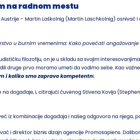
am na radnom mestu
Austrije – Martin Laškolnig (Martin Laschkolnig) osnivač i d
erstvo u burnim vremenima: Kako povećati angažovanje 
udističku filozofiju, on je u skladu sa svojim interesovanjim
dili druge prvo moramo umeti da vodimo sebe. Kao važne
m i koliko smo zapravo kompetentn
i.
e na događaje, i, citirajući čuvenog Stivena Kovija (Steph
već iz kombinacije događaja i našeg odgovora na njega, pod
ač i direktor biznis dizajn agencije Promosapiens. Dalibor 