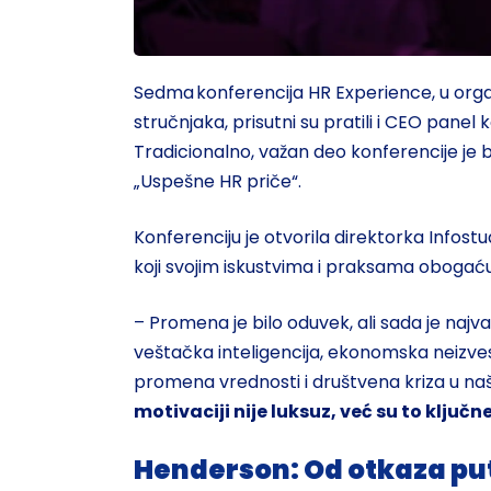
Sedma konferencija HR Experience, u organ
stručnjaka, prisutni su pratili i CEO panel
Tradicionalno, važan deo konferencije je 
„Uspešne HR priče“.
Konferenciju je otvorila direktorka Infos
koji svojim iskustvima i praksama obogaću
– Promena je bilo oduvek, ali sada je na
veštačka inteligencija, ekonomska neizves
promena vrednosti i društvena kriza u naš
motivaciji nije luksuz, već su to ključ
Henderson: Od otkaza put