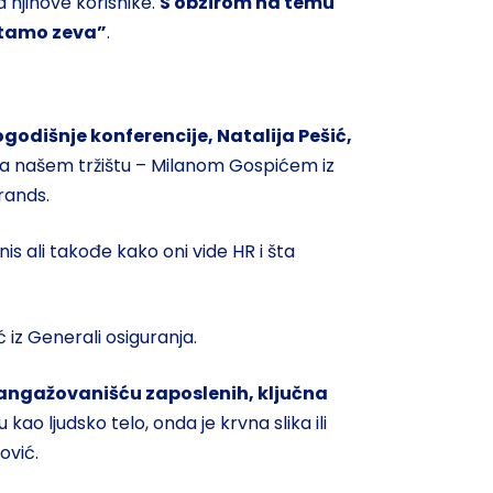
a njihove korisnike.
S obzirom na temu
 tamo zeva”
.
odišnje konferencije, Natalija Pešić,
 na našem tržištu – Milanom Gospićem iz
rands.
is ali takođe kako oni vide HR i šta
iz Generali osiguranja.
 i angažovanišću zaposlenih, ključna
o ljudsko telo, onda je krvna slika ili
ović.