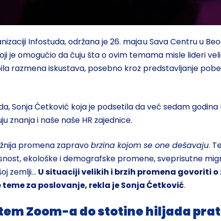
izaciji Infostuda, održana je 26. maja u Sava Centru u Be
 koji je omogućio da čuju šta o ovim temama misle lideri ve
bila razmena iskustava, posebno kroz predstavljanje pobed
tuda, Sonja Ćetković koja je podsetila da već sedam godina
ju znanja i naše naše HR zajednice.
jvažnija promena zapravo
brzina kojom se one dešavaju
. T
nost, ekološke i demografske promene, sveprisutne migraci
oj zemlji…
U situaciji velikih i brzih promena govoriti 
ne teme za poslovanje, rekla je Sonja Ćetković
.
em Zoom-a do stotine hiljada prat