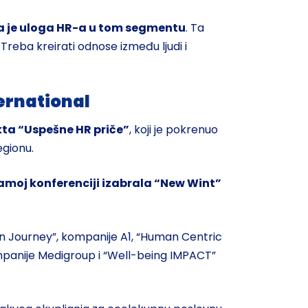
oja je uloga HR-a u tom segmentu
. Ta
 Treba kreirati odnose između ljudi i
ernational
kta “Uspešne HR priče”
, koji je pokrenuo
egionu.
amoj konferenciji izabrala “New Wint”
on Journey”, kompanije A1, “Human Centric
ompanije Medigroup i “Well-being IMPACT”