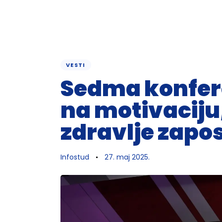
PUBLISHED
Author
Published
VESTI
IN:
on:
Sedma konfere
na motivaciju
zdravlje zapo
Infostud
27. maj 2025.