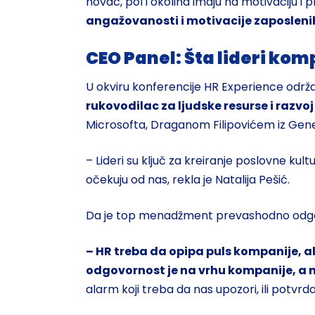
novac, pol i okolina imaju na motivaciju i 
angažovanosti i motivacije zaposleni
CEO Panel: Šta lideri ko
U okviru konferencije HR Experience održ
rukovodilac za ljudske resurse i razvoj 
Microsofta, Draganom Filipovićem iz Gener
– Lideri su ključ za kreiranje poslovne kul
očekuju od nas, rekla je Natalija Pešić.
Da je top menadžment prevashodno odgovora
– HR treba da opipa puls kompanije, al
odgovornost je na vrhu kompanije, a 
alarm koji treba da nas upozori, ili potvr