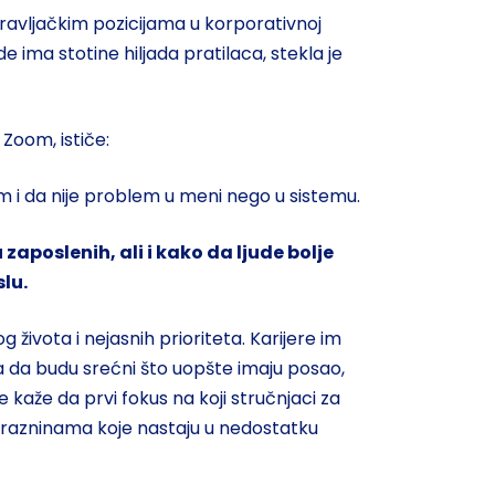
pravljačkim pozicijama u korporativnoj
 ima stotine hiljada pratilaca, stekla je
Zoom, ističe:
m i da nije problem u meni nego u sistemu.
aposlenih, ali i kako da ljude bolje
lu.
ivota i nejasnih prioriteta. Karijere im
a da budu srećni što uopšte imaju posao,
e kaže da prvi fokus na koji stručnjaci za
 prazninama koje nastaju u nedostatku