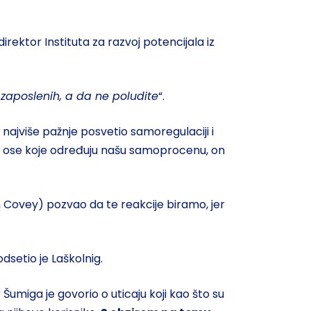
irektor Instituta za razvoj potencijala iz
zaposlenih, a da ne poludite
“.
a najviše pažnje posvetio samoregulaciji i
 ose koje određuju našu samoprocenu, on
en Covey) pozvao da te reakcije biramo, jer
setio je Laškolnig.
Šumiga je govorio o uticaju koji kao što su