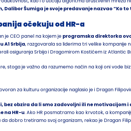
produktivnost, kao i o uticaju algoritma društvenih mreža n
h, Dalibor Šumiga je svoje predavanje nazvao “Ko to
mpanija očekuju od HR-a
an je CEO panel na kojem je
programska direktorka ovog
u A1 Srbija
, razgovarala sa liderima tri velike kompanije
ali osiguranja Srbija i Dragomirom Kostićem iz Atlantic B
ture, stoga je važno da razumemo način na koji oni vode bizn
n za kulturu organizacije naglasio je i Dragan Filipović 
i, bez obzira da li smo zadovoljni ili ne motivacijom
ne na HR-u
. Ako HR posmatramo kao krvotok, a kompaniju ka
da da dobro tretiramo svoj organizam, rekao je Dragan Filip