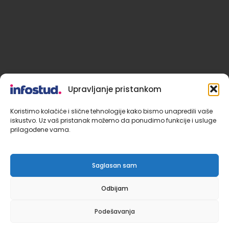
Upravljanje pristankom
Koristimo kolačiće i slične tehnologije kako bismo unapredili vaše
iskustvo. Uz vaš pristanak možemo da ponudimo funkcije i usluge
prilagođene vama.
Saglasan sam
Odbijam
Podešavanja