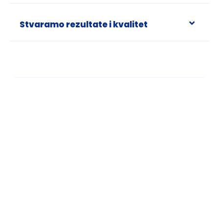
Stvaramo rezultate i kvalitet
Imate dodatna
pitanja?
Ako imate dodatna pitanja ili vas
zanima neka od oblasti naše delatnosti,
naš tim će vam rado pružiti odgovor i
pomoć.