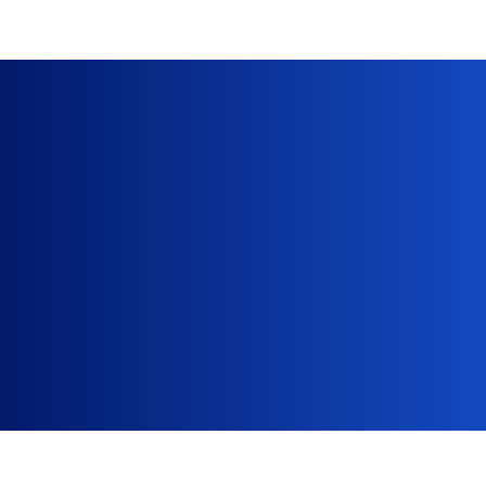
Čime se bavimo
Unapređujemo i činimo
boljim tržište rada u Srbiji
Infostud
efikasno povezuje kandidate i poslodavce,
pružajući podršku u svakom koraku tog procesa. Uz
to, modernizujemo prakse zapošljavanja kroz
inovativne poduhvate.