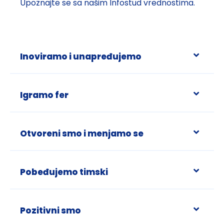
Upoznajte se sa našim Infostud vrednostima.
Inoviramo i unapređujemo
Igramo fer
Otvoreni smo i menjamo se
Pobeđujemo timski
Pozitivni smo