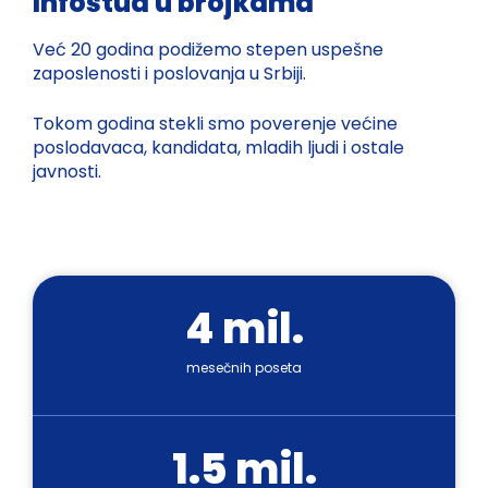
Infostud u brojkama
Već 20 godina podižemo stepen uspešne
zaposlenosti i poslovanja u Srbiji.
Tokom godina stekli smo poverenje većine
poslodavaca, kandidata, mladih ljudi i ostale
javnosti.
4 mil.
mesečnih poseta
1.5 mil.