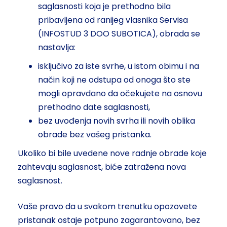
saglasnosti koja je prethodno bila
pribavljena od ranijeg vlasnika Servisa
(INFOSTUD 3 DOO SUBOTICA), obrada se
nastavlja:
isključivo za iste svrhe, u istom obimu i na
način koji ne odstupa od onoga što ste
mogli opravdano da očekujete na osnovu
prethodno date saglasnosti,
bez uvođenja novih svrha ili novih oblika
obrade bez vašeg pristanka.
Ukoliko bi bile uvedene nove radnje obrade koje
zahtevaju saglasnost, biće zatražena nova
saglasnost.
Vaše pravo da u svakom trenutku opozovete
pristanak ostaje potpuno zagarantovano, bez