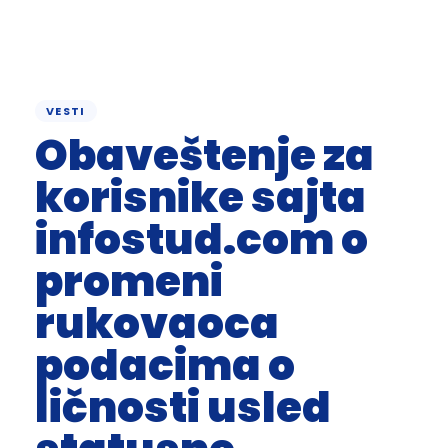
PUBLISHED
Author
Published
IN:
on:
VESTI
Obaveštenje za
korisnike sajta
infostud.com o
promeni
rukovaoca
podacima o
ličnosti usled