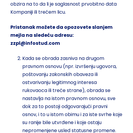
obzira na to da li je saglasnost prvobitno data
Kompaniji ili trećem licu.
Pristanak možete da opozovete slanjem
mejla na sledeću adresu:
zzpl@infostud.com
Kada se obrada zasniva na drugom
pravnom osnovu (npr. izvršenju ugovora,
poštovanju zakonskih obaveza ili
ostvarivanju legitimnog interesa
rukovaoca ili treće strane), obrada se
nastavlja na istom pravnom osnovu, sve
dok za to postoji odgovarajući pravni
osnov, i to u istom obimu i za iste svrhe koje
su ranije bile utvrđene i koje ostaju
nepromenjene usled statusne promene.