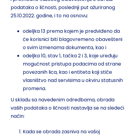
podataka o ličnosti, poslednji put ažuriranog
25.10.2022. godine, i to na osnovu:
odeljka 13 prema kojem je predviđeno da
će korisnici biti blagovremeno obavešteni
o svim izmenama dokumenta, kao i
odeljka 10, stav 1, tačka 2 i 3, koje uređuju
mogućnost pristupa podacima od strane
povezanih lica, kao i entiteta koji stiče
vlasništvo nad servisima u okviru statusnih
promena.
U skladu sa navedenim odredbama, obrada
vaših podataka o ličnosti nastavlja se na sledeći
način:
Kada se obrada zasniva na vašoj