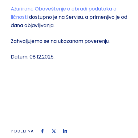
Ažurirano Obaveštenje o obradi podataka o
ličnosti
dostupno je na Servisu, a primenjivo je od
dana objavljivanja.
Zahvaljujemo se na ukazanom poverenju.
Datum: 08.12.2025.
PODELI NA