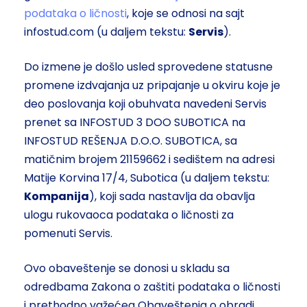
podataka o ličnosti
, koje se odnosi na sajt
infostud.com (u daljem tekstu:
Servis
).
Do izmene je došlo usled sprovedene statusne
promene izdvajanja uz pripajanje u okviru koje je
deo poslovanja koji obuhvata navedeni Servis
prenet sa INFOSTUD 3 DOO SUBOTICA na
INFOSTUD REŠENJA D.O.O. SUBOTICA, sa
matičnim brojem 21159662 i sedištem na adresi
Matije Korvina 17/4, Subotica (u daljem tekstu:
Kompanija
), koji sada nastavlja da obavlja
ulogu rukovaoca podataka o ličnosti za
pomenuti Servis.
Ovo obaveštenje se donosi u skladu sa
odredbama Zakona o zaštiti podataka o ličnosti
i prethodno važećeg Obaveštenja o obradi